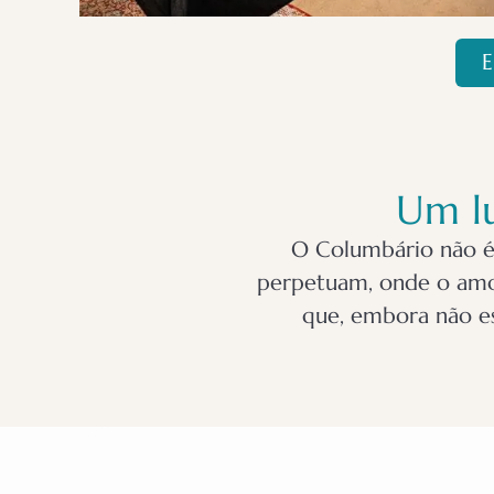
E
Um lu
O Columbário não é
perpetuam, onde o amor
que, embora não es