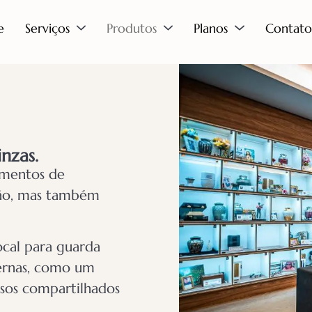
e
Serviços
Produtos
Planos
Contato
nzas.
omentos de
xão, mas também
ocal para guarda
ternas, como um
sos compartilhados