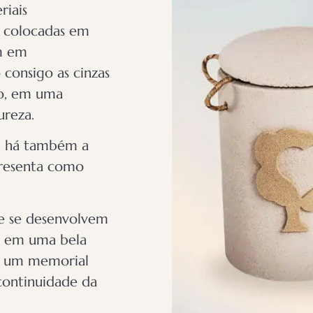
riais
r colocadas em
em em
consigo as cinzas
do, em uma
ureza.
r, há também a
resenta como
 se desenvolvem
e em uma bela
na um memorial
continuidade da