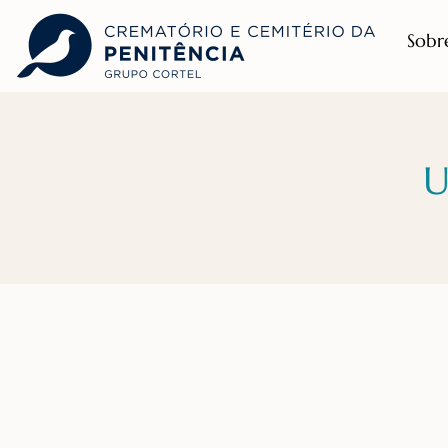
Sobr
U